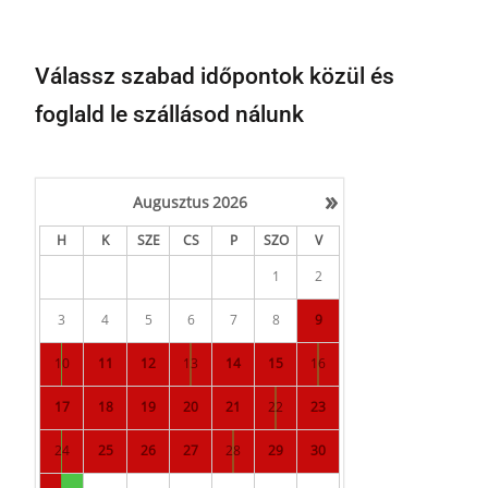
Válassz szabad időpontok közül és
foglald le szállásod nálunk
»
Augusztus
2026
H
K
SZE
CS
P
SZO
V
1
2
3
4
5
6
7
8
9
10
11
12
13
14
15
16
17
18
19
20
21
22
23
24
25
26
27
28
29
30