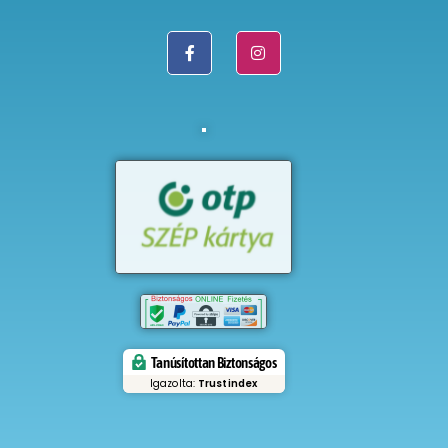
Tanúsítottan Biztonságos
Igazolta:
Trustindex