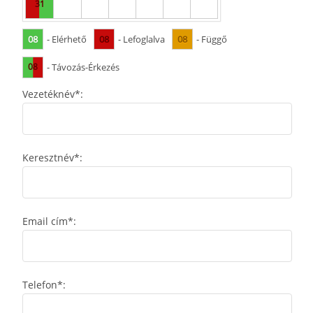
31
08
08
08
- Elérhető
- Lefoglalva
- Függő
08
- Távozás-Érkezés
Vezetéknév*:
Keresztnév*:
Email cím*:
Telefon*: