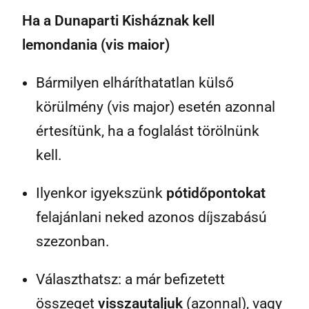
Ha a Dunaparti Kisháznak kell
lemondania (vis maior)
Bármilyen elháríthatatlan külső
körülmény (vis major) esetén azonnal
értesítünk, ha a foglalást törölnünk
kell.
Ilyenkor igyekszünk
pótidőpontokat
felajánlani neked azonos díjszabású
szezonban.
Választhatsz: a már befizetett
összeget
visszautaljuk
(azonnal), vagy